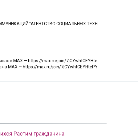
ММУНИКАЦИЙ "АГЕНТСТВО СОЦИАЛЬНЫХ ТЕХН
а» в МАХ — https://max.ru/join/7jCYwhtCEYHte
 в МАХ — https://max.ru/join/7jCYwhtCEYHtePY
щихся Растим гражданина