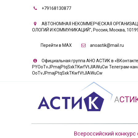
+79168130877
АВТОНОМНАЯ НЕКОММЕРЧЕСКАЯ ОРГАНИЗАЦИ
ОЛОГИЙ И КОММУНИКАЦИЙ"
,
Россия
,
Москва
,
10199
Перейти в MAX
anoastik@mail.ru
Официальная группа АНО АСТИК в «ВКонтакте» 
PYOoTvJPmajPtqSxkTKwfVtJIAWuCw Телеграм-канал «
OoTvJPmajPtqSxkTKwfVtJIAWuCw
А
СТИ
Всероссийский конкурс 