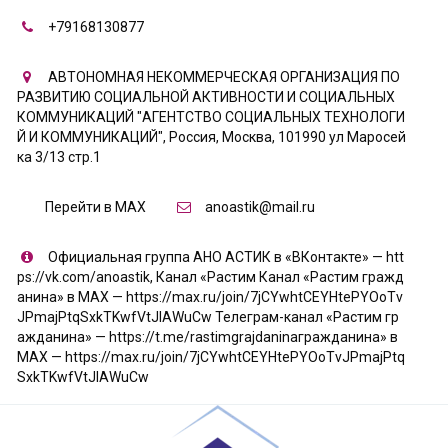
+79168130877
АВТОНОМНАЯ НЕКОММЕРЧЕСКАЯ ОРГАНИЗАЦИЯ ПО
РАЗВИТИЮ СОЦИАЛЬНОЙ АКТИВНОСТИ И СОЦИАЛЬНЫХ
КОММУНИКАЦИЙ "АГЕНТСТВО СОЦИАЛЬНЫХ ТЕХНОЛОГИ
Й И КОММУНИКАЦИЙ"
,
Россия
,
Москва
,
101990 ул Маросей
ка 3/13 стр.1
Перейти в MAX
anoastik@mail.ru
Официальная группа АНО АСТИК в «ВКонтакте» — htt
ps://vk.com/anoastik
,
Канал «Растим Канал «Растим гражд
анина» в МАХ — https://max.ru/join/7jCYwhtCEYHtePYOoTv
JPmajPtqSxkTKwfVtJIAWuCw Телеграм-канал «Растим гр
ажданина» — https://t.me/rastimgrajdaninaгражданина» в
МАХ — https://max.ru/join/7jCYwhtCEYHtePYOoTvJPmajPtq
SxkTKwfVtJIAWuCw