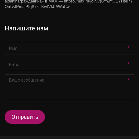
ajdaninaгражданина» в МАХ — https://max.ru/join/7jCYwhtCEYHtePY
OoTvJPmajPtqSxkTKwfVtJIAWuCw
Напишите нам
*
*
*
Отправить