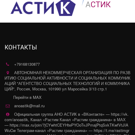
А
СТИК
КОНТАКТЫ
+79168130877
АВТОНОМНАЯ НЕКОММЕРЧЕСКАЯ ОРГАНИЗАЦИЯ ПО РАЗВ
ИТИЮ СОЦИАЛЬНОЙ АКТИВНОСТИ И СОЦИАЛЬНЫХ КОММУНИК
АЦИЙ "АГЕНТСТВО СОЦИАЛЬНЫХ ТЕХНОЛОГИЙ И КОММУНИКА
ЦИЙ"
,
Россия
,
Москва
,
101990 ул Маросейка 3/13 стр.1
Перейти в MAX
anoastik@mail.ru
Официальная группа АНО АСТИК в «ВКонтакте» — https://vk.
com/anoastik
,
Канал «Растим Канал «Растим гражданина» в МАХ
— https://max.ru/join/7jCYwhtCEYHtePYOoTvJPmajPtqSxkTKwfVtJIA
WuCw Телеграм-канал «Растим гражданина» — https://t.me/rastimgr