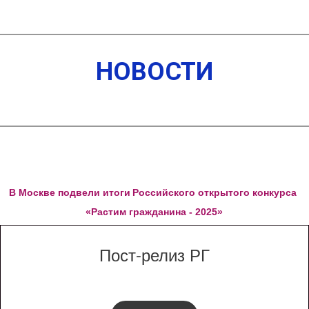
НОВОСТИ
Состоялся старт
открытого
творческого конкурса
В Москве подвели итоги
Российского открытого конкурса
по изобразительному
«Растим гражданина - 2025»
и декоративному
искусству «Дети
Пост-релиз РГ
рисуют Победу» в
2026г!