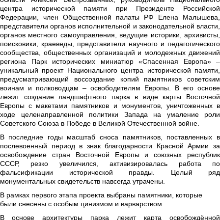
центра исторической памяти при Президенте Российской
Федерации, член Общественной палаты РФ Елена Малышева,
представители органов исполнительной и законодательной власти,
органов местного самоуправления, ведущие историки, архивисты,
поисковики, краеведы, представители научного и педагогического
сообщества, общественных организаций и молодежных движений
региона Парк исторических миниатюр «Спасенная Европа» –
уникальный проект Национального центра исторической памяти,
предусматривающий воссоздание копий памятников советским
воинам и полководцам – освободителям Европы. В его основе
лежит создание ландшафтного парка в виде карты Восточной
Европы с макетами памятников и монументов, уничтоженных в
ходе целенаправленной политики Запада на умаление роли
Советского Союза в Победе в Великой Отечественной войне.
В последние годы масштаб сноса памятников, поставленных в
послевоенный период в знак благодарности Красной Армии за
освобождение стран Восточной Европы и союзных республик
СССР, резко увеличился, активизировалась работа по
фальсификации исторической правды. Целый ряд
монументальных свидетельств навсегда утрачены.
В рамках первого этапа проекта выбраны памятники, которые 
были снесены с особым цинизмом и варварством. 
В основе архитектуры парка лежит карта освобождённой