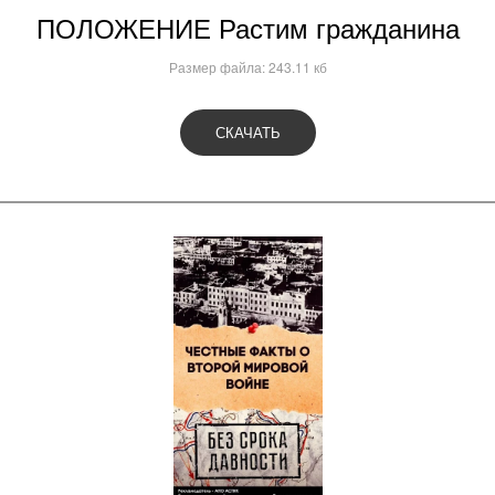
единых действий в
ПОЛОЖЕНИЕ Растим гражданина
память о геноциде
советского народа во
Размер файла: 243.11 кб
время Великой
Отечественной
войны
СКАЧАТЬ