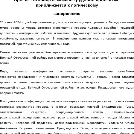
приближается к логическому
завершению
26 июня 2024 года Национальная родительская ассоциация провела в Государственном
музее обороны Москвы итоговое мероприятие проекта «Столица семейной трудовой
доблести» - конференцию «Москва и москвичи. Трудовая доблесть от Великой Победы к
устойчивому развитию сегодня». В конференции приняли участие свыше пятидесяти
москвичей, при этом юному исполнилось 2 года.
Самые почтенные участники Конференции вспомнили свои детские годы во времена
Великой Отечественной войны, все спикеры говорили о членах их семей в тяжелые годы
войны.
Перед началом конференции состоялось открытие выставки семейного
творчества победителей и участников конкурса «Символы и образы России глазами
детей», а также специализированная тематическая экскурсия о трудовом подвиге
москвичей в годы Великой Отечественной войны по экспозиции Государственного музея
обороны Москвы.
В продолжение конференции состоялась пленарная панельная дискуссия с изложением
основных результатов проекта, о которых рассказал Алексей Владимирович Гусев,
ответственный секретарь Координационного совета Национальной
родительской ассоциации, позицию родительской общественности города Москвы о
развитии направлений поддержки детско-родительских мероприятий изложила Ольга
Алексеевна Галузина, заместитель Председателя Экспертно-консультативного совета
родительской общественности при Департаменте образования и науки города Москвы, о