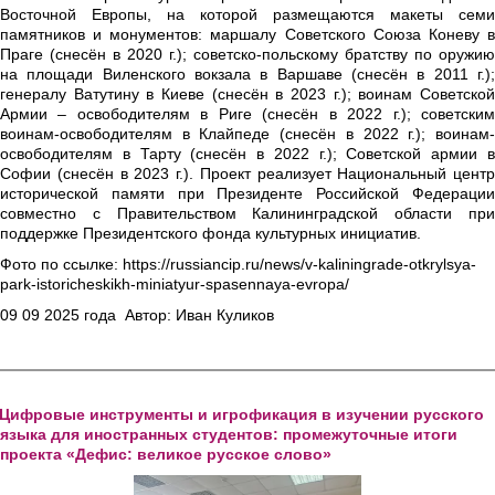
Восточной Европы, на которой размещаются макеты семи
памятников и монументов: маршалу Советского Союза Коневу в
Праге (снесён в 2020 г.); советско-польскому братству по оружию
на площади Виленского вокзала в Варшаве (снесён в 2011 г.);
генералу Ватутину в Киеве (снесён в 2023 г.); воинам Советской
Армии – освободителям в Риге (снесён в 2022 г.); советским
воинам-освободителям в Клайпеде (снесён в 2022 г.); воинам-
освободителям в Тарту (снесён в 2022 г.); Советской армии в
Софии (снесён в 2023 г.). Проект реализует Национальный центр
исторической памяти при Президенте Российской Федерации
совместно с Правительством Калининградской области при
поддержке Президентского фонда культурных инициатив.
Фото по ссылке: https://russiancip.ru/news/v-kaliningrade-otkrylsya-
park-istoricheskikh-miniatyur-spasennaya-evropa/
09 09 2025 года  Автор: Иван Куликов
Цифровые инструменты и игрофикация в изучении русского 
языка для иностранных студентов: промежуточные итоги 
проекта «Дефис: великое русское слово»