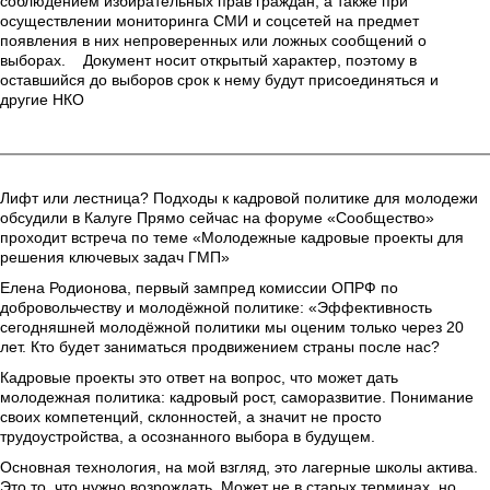
соблюдением избирательных прав граждан, а также при 
осуществлении мониторинга СМИ и соцсетей на предмет 
появления в них непроверенных или ложных сообщений о 
выборах.    Документ носит открытый характер, поэтому в 
оставшийся до выборов срок к нему будут присоединяться и 
другие НКО
Лифт или лестница? Подходы к кадровой политике для молодежи 
обсудили в Калуге Прямо сейчас на форуме «Сообщество» 
проходит встреча по теме «Молодежные кадровые проекты для 
решения ключевых задач ГМП»
Елена Родионова, первый зампред комиссии ОПРФ по 
добровольчеству и молодёжной политике: «Эффективность 
сегодняшней молодёжной политики мы оценим только через 20 
лет. Кто будет заниматься продвижением страны после нас?
Кадровые проекты это ответ на вопрос, что может дать 
молодежная политика: кадровый рост, саморазвитие. Понимание 
своих компетенций, склонностей, а значит не просто 
трудоустройства, а осознанного выбора в будущем.
Основная технология, на мой взгляд, это лагерные школы актива. 
Это то, что нужно возрождать. Может не в старых терминах, но 