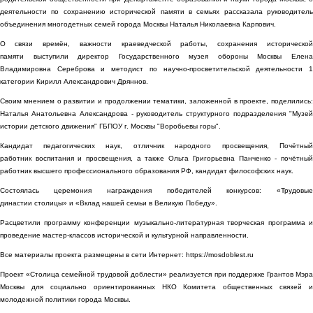
деятельности по сохранению исторической памяти в семьях рассказала руководитель
объединения многодетных семей города Москвы Наталья Николаевна Карпович.
О связи времён, важности краеведческой работы, сохранения исторической
памяти выступили директор Государственного музея обороны Москвы Елена
Владимировна Сереброва и методист по научно-просветительской деятельности 1
категории Кирилл Александрович Дряннов.
Своим мнением о развитии и продолжении тематики, заложенной в проекте, поделились:
Наталья Анатольевна Александрова - руководитель структурного подразделения "Музей
истории детского движения" ГБПОУ г. Москвы "Воробьевы горы".
Кандидат педагогических наук, отличник народного просвещения, Почётный
работник воспитания и просвещения, а также Ольга Григорьевна Панченко - почётный
работник высшего профессионального образования РФ, кандидат философских наук.
Состоялась церемония награждения победителей конкурсов: «Трудовые
династии столицы» и «Вклад нашей семьи в Великую Победу».
Расцветили программу конференции музыкально-литературная творческая программа и
проведение мастер-классов исторической и культурной направленности.
Все материалы проекта размещены в сети Интернет: https://mosdoblest.ru
Проект «Столица семейной трудовой доблести» реализуется при поддержке Грантов Мэра
Москвы для социально ориентированных НКО Комитета общественных связей и
молодежной политики города Москвы.