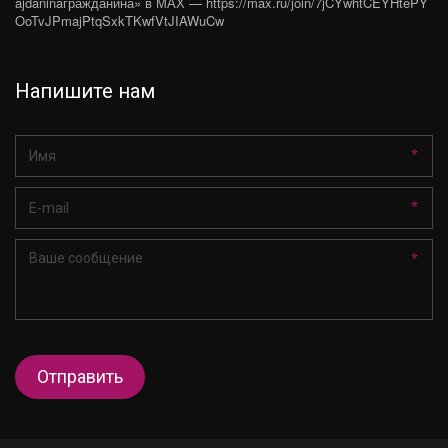
ajdaninaгражданина» в МАХ — https://max.ru/join/7jCYwhtCEYHtePY
OoTvJPmajPtqSxkTKwfVtJIAWuCw
Напишите нам
*
*
*
Отправить