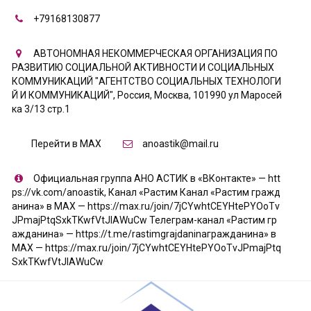
+79168130877
АВТОНОМНАЯ НЕКОММЕРЧЕСКАЯ ОРГАНИЗАЦИЯ ПО
РАЗВИТИЮ СОЦИАЛЬНОЙ АКТИВНОСТИ И СОЦИАЛЬНЫХ
КОММУНИКАЦИЙ "АГЕНТСТВО СОЦИАЛЬНЫХ ТЕХНОЛОГИ
Й И КОММУНИКАЦИЙ"
,
Россия
,
Москва
,
101990 ул Маросей
ка 3/13 стр.1
Перейти в MAX
anoastik@mail.ru
Официальная группа АНО АСТИК в «ВКонтакте» — htt
ps://vk.com/anoastik
,
Канал «Растим Канал «Растим гражд
анина» в МАХ — https://max.ru/join/7jCYwhtCEYHtePYOoTv
JPmajPtqSxkTKwfVtJIAWuCw Телеграм-канал «Растим гр
ажданина» — https://t.me/rastimgrajdaninaгражданина» в
МАХ — https://max.ru/join/7jCYwhtCEYHtePYOoTvJPmajPtq
SxkTKwfVtJIAWuCw