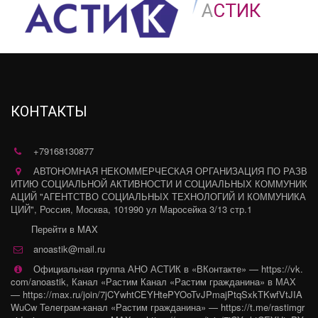
А
СТИК
КОНТАКТЫ
+79168130877
АВТОНОМНАЯ НЕКОММЕРЧЕСКАЯ ОРГАНИЗАЦИЯ ПО РАЗВ
ИТИЮ СОЦИАЛЬНОЙ АКТИВНОСТИ И СОЦИАЛЬНЫХ КОММУНИК
АЦИЙ "АГЕНТСТВО СОЦИАЛЬНЫХ ТЕХНОЛОГИЙ И КОММУНИКА
ЦИЙ"
,
Россия
,
Москва
,
101990 ул Маросейка 3/13 стр.1
Перейти в MAX
anoastik@mail.ru
Официальная группа АНО АСТИК в «ВКонтакте» — https://vk.
com/anoastik
,
Канал «Растим Канал «Растим гражданина» в МАХ
— https://max.ru/join/7jCYwhtCEYHtePYOoTvJPmajPtqSxkTKwfVtJIA
WuCw Телеграм-канал «Растим гражданина» — https://t.me/rastimgr