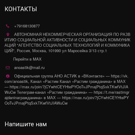
КОНТАКТЫ
+79168130877
АВТОНОМНАЯ НЕКОММЕРЧЕСКАЯ ОРГАНИЗАЦИЯ ПО РАЗВ
ИТИЮ СОЦИАЛЬНОЙ АКТИВНОСТИ И СОЦИАЛЬНЫХ КОММУНИК
АЦИЙ "АГЕНТСТВО СОЦИАЛЬНЫХ ТЕХНОЛОГИЙ И КОММУНИКА
ЦИЙ"
,
Россия
,
Москва
,
101990 ул Маросейка 3/13 стр.1
Перейти в MAX
anoastik@mail.ru
Официальная группа АНО АСТИК в «ВКонтакте» — https://vk.
com/anoastik
,
Канал «Растим Канал «Растим гражданина» в МАХ
— https://max.ru/join/7jCYwhtCEYHtePYOoTvJPmajPtqSxkTKwfVtJIA
WuCw Телеграм-канал «Растим гражданина» — https://t.me/rastimgr
ajdaninaгражданина» в МАХ — https://max.ru/join/7jCYwhtCEYHtePY
OoTvJPmajPtqSxkTKwfVtJIAWuCw
Напишите нам