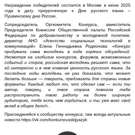
Награждение победителей состоится в Москве в июне 2025
года в дату, приуроченную к Дню русского языка –
Пушкинскому дню России.
Сопредседатель Оргкомитета Конкурса, заместитель
Председателя Комиссии Общественной палаты Российской
Федерации по добровольчеству и молодежной политике,
директор АНО «Агентство социальных технологий и
коммуникаций» Елена Геннадьевна Родионова: «
Конкурс
придумала сама молодежь в ходе горячих обсуждений.
Несмотря на изобилие конкурсов, форумов, всевозможных
событий и споров, российская молодежь решает сама, что
ей интересно и в чем главная ценность русского языка. За
последние годы молодежь не раз доказала, что может
делать больше — творить, предлагать для страны новые
форматы. Каждый любит то, что сделал сам — если ты
автор, творец, и твоя страна помогла тебе
распространить твою работу на более широкую
аудиторию, тебе есть чем гордиться, и ты уже внес свой
вклад в общее дело!
».
Присоединяйся к сообществу конкурса, там всегда актуальные
новости https://vk.com/konkursrusskijyazyk