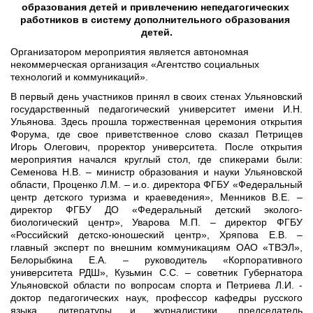
образования детей и привлечению непедагогических 
работников в систему дополнительного образования 
детей.
Организатором мероприятия является автономная 
некоммерческая организация «Агентство социальных 
технологий и коммуникаций».
В первый день участников принял в своих стенах Ульяновский
государственный педагогический университет имени И.Н.
Ульянова. Здесь прошла торжественная церемония открытия
Форума, где свое приветственное слово сказал Петрищев
Игорь Олегович, проректор университета. После открытия
мероприятия начался круглый стол, где спикерами были:
Семенова Н.В. – министр образования и науки Ульяновской
области, Проценко Л.М. – и.о. директора ФГБУ «Федеральный
центр детского туризма и краеведения», Менников В.Е. –
директор ФГБУ ДО «Федеральный детский эколого-
биологический центр», Уварова М.П. – директор ФГБУ
«Российский детско-юношеский центр», Хряпова Е.В. –
главный эксперт по внешним коммуникациям ОАО «ТВЭЛ»,
Белорыбкина Е.А. – руководитель «Корпоративного
университета РДШ», Кузьмин С.С. – советник Губернатора
Ульяновской области по вопросам спорта и Петриева Л.И. -
доктор педагогических наук, профессор кафедры русского
языка, литературы и журналистики, председатель