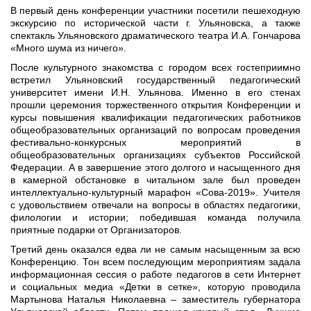
В первый день конференции участники посетили пешеходную
экскурсию по исторической части г. Ульяновска, а также
спектакль Ульяновского драматического театра И.А. Гончарова
«Много шума из ничего».
После культурного знакомства с городом всех гостеприимно
встретил Ульяновский государственный педагогический
университет имени И.Н. Ульянова. Именно в его стенах
прошли церемония торжественного открытия Конференции и
курсы повышения квалификации педагогических работников
общеобразовательных организаций по вопросам проведения
фестивально-конкурсных мероприятий в
общеобразовательных организациях субъектов Российской
Федерации. А в завершение этого долгого и насыщенного дня
в камерной обстановке в читальном зале был проведен
интеллектуально-культурный марафон «Сова-2019». Учителя
с удовольствием отвечали на вопросы в областях педагогики,
филологии и истории; победившая команда получила
приятные подарки от Организаторов.
Третий день оказался едва ли не самым насыщенным за всю
Конференцию. Тон всем последующим мероприятиям задала
информационная сессия о работе педагогов в сети Интернет
и социальных медиа «Детки в сетке», которую проводила
Мартынова Наталья Николаевна – заместитель губернатора