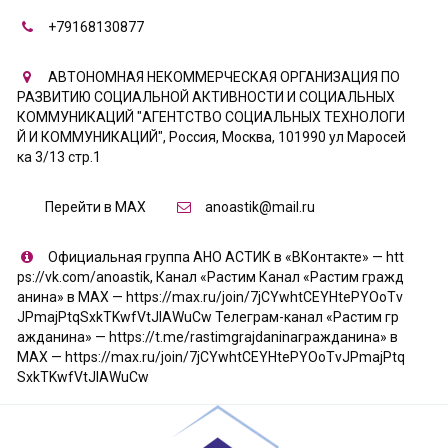
+79168130877
АВТОНОМНАЯ НЕКОММЕРЧЕСКАЯ ОРГАНИЗАЦИЯ ПО
РАЗВИТИЮ СОЦИАЛЬНОЙ АКТИВНОСТИ И СОЦИАЛЬНЫХ
КОММУНИКАЦИЙ "АГЕНТСТВО СОЦИАЛЬНЫХ ТЕХНОЛОГИ
Й И КОММУНИКАЦИЙ"
,
Россия
,
Москва
,
101990 ул Маросей
ка 3/13 стр.1
Перейти в MAX
anoastik@mail.ru
Официальная группа АНО АСТИК в «ВКонтакте» — htt
ps://vk.com/anoastik
,
Канал «Растим Канал «Растим гражд
анина» в МАХ — https://max.ru/join/7jCYwhtCEYHtePYOoTv
JPmajPtqSxkTKwfVtJIAWuCw Телеграм-канал «Растим гр
ажданина» — https://t.me/rastimgrajdaninaгражданина» в
МАХ — https://max.ru/join/7jCYwhtCEYHtePYOoTvJPmajPtq
SxkTKwfVtJIAWuCw