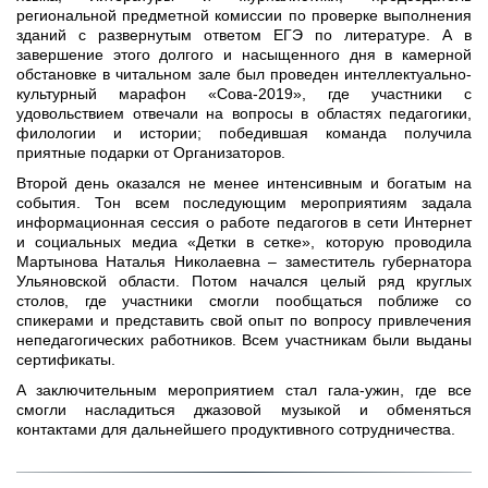
региональной предметной комиссии по проверке выполнения
зданий с развернутым ответом ЕГЭ по литературе. А в
завершение этого долгого и насыщенного дня в камерной
обстановке в читальном зале был проведен интеллектуально-
культурный марафон «Сова-2019», где участники с
удовольствием отвечали на вопросы в областях педагогики,
филологии и истории; победившая команда получила
приятные подарки от Организаторов.
Второй день оказался не менее интенсивным и богатым на
события. Тон всем последующим мероприятиям задала
информационная сессия о работе педагогов в сети Интернет
и социальных медиа «Детки в сетке», которую проводила
Мартынова Наталья Николаевна – заместитель губернатора
Ульяновской области. Потом начался целый ряд круглых
столов, где участники смогли пообщаться поближе со
спикерами и представить свой опыт по вопросу привлечения
непедагогических работников. Всем участникам были выданы
сертификаты.
А заключительным мероприятием стал гала-ужин, где все
смогли насладиться джазовой музыкой и обменяться
контактами для дальнейшего продуктивного сотрудничества.