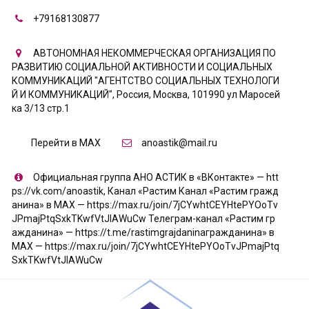
+79168130877
АВТОНОМНАЯ НЕКОММЕРЧЕСКАЯ ОРГАНИЗАЦИЯ ПО
РАЗВИТИЮ СОЦИАЛЬНОЙ АКТИВНОСТИ И СОЦИАЛЬНЫХ
КОММУНИКАЦИЙ "АГЕНТСТВО СОЦИАЛЬНЫХ ТЕХНОЛОГИ
Й И КОММУНИКАЦИЙ"
,
Россия
,
Москва
,
101990 ул Маросей
ка 3/13 стр.1
Перейти в MAX
anoastik@mail.ru
Официальная группа АНО АСТИК в «ВКонтакте» — htt
ps://vk.com/anoastik
,
Канал «Растим Канал «Растим гражд
анина» в МАХ — https://max.ru/join/7jCYwhtCEYHtePYOoTv
JPmajPtqSxkTKwfVtJIAWuCw Телеграм-канал «Растим гр
ажданина» — https://t.me/rastimgrajdaninaгражданина» в
МАХ — https://max.ru/join/7jCYwhtCEYHtePYOoTvJPmajPtq
SxkTKwfVtJIAWuCw