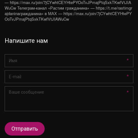
— https://max.ru/join/7jCYwhtCEYHtePYOoTvJPmajPtqSxkTKwfVtJIA
WuCw Телеграм-канал «Растим гражданина» — https://t.me/rastimgr
ajdaninaгражданина» в МАХ — https://max.ru/join/7jCYwhtCEYHtePY
OoTvJPmajPtqSxkTKwfVtJIAWuCw
Напишите нам
*
*
*
Отправить