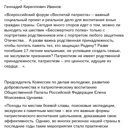
Геннадий Кириллович Иванов:
«Всероссийский форум «Воспитай патриота» – важный 
социальный проект и реальное дело для воспитания юных 
граждан страны. Сегодня много споров идет о том, можно ли 
выходить на шествие «Бессмертного полка» только с 
портретами родственников или с портретом любого защитника 
Отечества… А разве важна родственная принадлежность, 
чтобы почтить память тех, кто защищал Родину? Разве 
погибшие 17-летние мальчишки, не успевшие создать семью, 
не заслужили признания? Патриотизм не имеет родственной 
принадлежности, патриотизм – это ценности, идущие из 
сердца... ».
Председатель Комиссии по делам молодежи, развитию 
добровольчества и патриотическому воспитанию 
Общественной Палаты Российской Федерации Елена 
Моисеевна Цунаева:
«Походы по местам боевой славы, поисковые экспедиции, 
экскурсии к памятным местам – все это важные формы 
патриотического воспитания школьников, доказавшие свою 
эффективность. Однако, во многих регионах нашей страны в 
последние годы такие мероприятия стало практически 