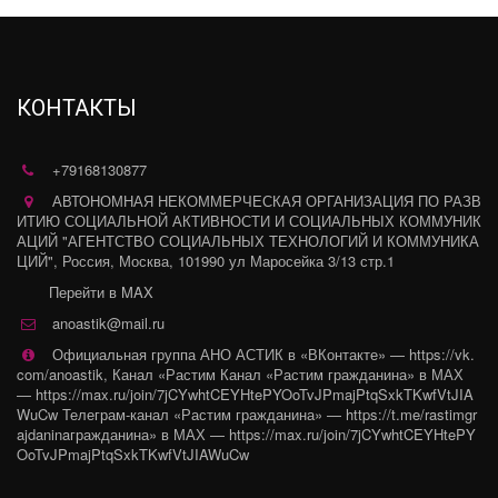
заместитель председателя комитета
Государственной Думы Федерального
Собрания Российской Федерации по
труду, социальной политике и делам
КОНТАКТЫ
ветеранов, ответственный секретарь
ООД «Поисковое движение России»
+79168130877
Елена Цунаева).- социальное
АВТОНОМНАЯ НЕКОММЕРЧЕСКАЯ ОРГАНИЗАЦИЯ ПО РАЗВ
проектирование, о котором расскажут
ИТИЮ СОЦИАЛЬНОЙ АКТИВНОСТИ И СОЦИАЛЬНЫХ КОММУНИК
АЦИЙ "АГЕНТСТВО СОЦИАЛЬНЫХ ТЕХНОЛОГИЙ И КОММУНИКА
практикующие грантрайтеры АНО
ЦИЙ"
,
Россия
,
Москва
,
101990 ул Маросейка 3/13 стр.1
АСТИК.- основы работы добровольцев
Перейти в MAX
по сохранению исторической памяти от
anoastik@mail.ru
руководителей Всероссийских
Официальная группа АНО АСТИК в «ВКонтакте» — https://vk.
общественных движений «Волонтеры
com/anoastik
,
Канал «Растим Канал «Растим гражданина» в МАХ
культуры» и «Волонтеры
— https://max.ru/join/7jCYwhtCEYHtePYOoTvJPmajPtqSxkTKwfVtJIA
WuCw Телеграм-канал «Растим гражданина» — https://t.me/rastimgr
Победы».Участники получат
ajdaninaгражданина» в МАХ — https://max.ru/join/7jCYwhtCEYHtePY
сертификаты о прохождении
OoTvJPmajPtqSxkTKwfVtJIAWuCw
образовательной программы. Для