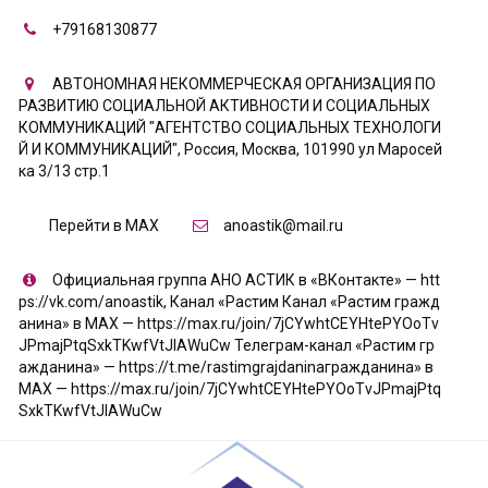
+79168130877
АВТОНОМНАЯ НЕКОММЕРЧЕСКАЯ ОРГАНИЗАЦИЯ ПО
РАЗВИТИЮ СОЦИАЛЬНОЙ АКТИВНОСТИ И СОЦИАЛЬНЫХ
КОММУНИКАЦИЙ "АГЕНТСТВО СОЦИАЛЬНЫХ ТЕХНОЛОГИ
Й И КОММУНИКАЦИЙ"
,
Россия
,
Москва
,
101990 ул Маросей
ка 3/13 стр.1
Перейти в MAX
anoastik@mail.ru
Официальная группа АНО АСТИК в «ВКонтакте» — htt
ps://vk.com/anoastik
,
Канал «Растим Канал «Растим гражд
анина» в МАХ — https://max.ru/join/7jCYwhtCEYHtePYOoTv
JPmajPtqSxkTKwfVtJIAWuCw Телеграм-канал «Растим гр
ажданина» — https://t.me/rastimgrajdaninaгражданина» в
МАХ — https://max.ru/join/7jCYwhtCEYHtePYOoTvJPmajPtq
SxkTKwfVtJIAWuCw