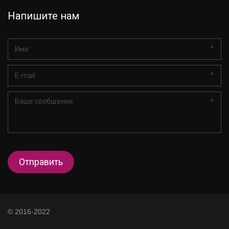
регистрации на курс заполните
Напишите нам
короткую анкету по ссылке
https://docs.google.com/forms/d/1B0x4s
2PUjfb5DknrNad9FSuudxVqnWm1TtiTx1
*
Yzmww/edit?usp=sharing
. Курс
стартовал 15 августа 2022 года и
*
продлится до конца сентября. Видео-
уроки будут направляться только
*
зарегистрированным участникам!
Отправить
в челендже "Во имя
Zавтра" в социальной сети
ВКонтакте. Для участия
© 2016-2022
необходимо разместить в