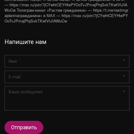
— https://max.ru/join/7jCYwhtCEYHtePYOoTvJPmajPtqSxkTKwfVtJIA
WuCw Телеграм-канал «Растим гражданина» — https://t.me/rastimgr
ajdaninaгражданина» в МАХ — https://max.ru/join/7jCYwhtCEYHtePY
OoTvJPmajPtqSxkTKwfVtJIAWuCw
Напишите нам
*
*
*
Отправить