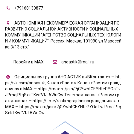
+79168130877
АВТОНОМНАЯ НЕКОММЕРЧЕСКАЯ ОРГАНИЗАЦИЯ ПО
РАЗВИТИЮ СОЦИАЛЬНОЙ АКТИВНОСТИ И СОЦИАЛЬНЫХ
КОММУНИКАЦИЙ "АГЕНТСТВО СОЦИАЛЬНЫХ ТЕХНОЛОГИ
Й И КОММУНИКАЦИЙ"
,
Россия
,
Москва
,
101990 ул Маросей
ка 3/13 стр.1
Перейти в MAX
anoastik@mail.ru
Официальная группа АНО АСТИК в «ВКонтакте» — htt
ps://vk.com/anoastik
,
Канал «Растим Канал «Растим гражд
анина» в МАХ — https://max.ru/join/7jCYwhtCEYHtePYOoTv
JPmajPtqSxkTKwfVtJIAWuCw Телеграм-канал «Растим гр
ажданина» — https://t.me/rastimgrajdaninaгражданина» в
МАХ — https://max.ru/join/7jCYwhtCEYHtePYOoTvJPmajPtq
SxkTKwfVtJIAWuCw