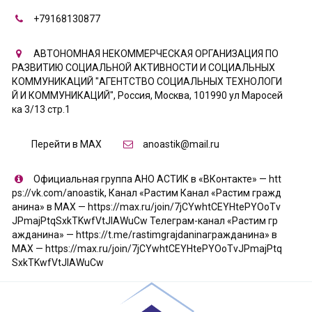
+79168130877
АВТОНОМНАЯ НЕКОММЕРЧЕСКАЯ ОРГАНИЗАЦИЯ ПО
РАЗВИТИЮ СОЦИАЛЬНОЙ АКТИВНОСТИ И СОЦИАЛЬНЫХ
КОММУНИКАЦИЙ "АГЕНТСТВО СОЦИАЛЬНЫХ ТЕХНОЛОГИ
Й И КОММУНИКАЦИЙ"
,
Россия
,
Москва
,
101990 ул Маросей
ка 3/13 стр.1
Перейти в MAX
anoastik@mail.ru
Официальная группа АНО АСТИК в «ВКонтакте» — htt
ps://vk.com/anoastik
,
Канал «Растим Канал «Растим гражд
анина» в МАХ — https://max.ru/join/7jCYwhtCEYHtePYOoTv
JPmajPtqSxkTKwfVtJIAWuCw Телеграм-канал «Растим гр
ажданина» — https://t.me/rastimgrajdaninaгражданина» в
МАХ — https://max.ru/join/7jCYwhtCEYHtePYOoTvJPmajPtq
SxkTKwfVtJIAWuCw