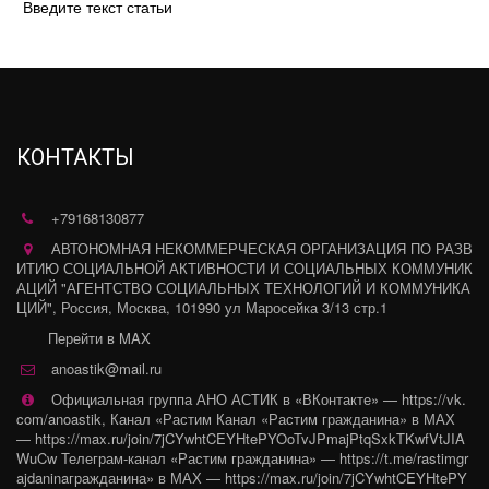
Введите текст статьи
КОНТАКТЫ
+79168130877
АВТОНОМНАЯ НЕКОММЕРЧЕСКАЯ ОРГАНИЗАЦИЯ ПО РАЗВ
ИТИЮ СОЦИАЛЬНОЙ АКТИВНОСТИ И СОЦИАЛЬНЫХ КОММУНИК
АЦИЙ "АГЕНТСТВО СОЦИАЛЬНЫХ ТЕХНОЛОГИЙ И КОММУНИКА
ЦИЙ"
,
Россия
,
Москва
,
101990 ул Маросейка 3/13 стр.1
Перейти в MAX
anoastik@mail.ru
Официальная группа АНО АСТИК в «ВКонтакте» — https://vk.
com/anoastik
,
Канал «Растим Канал «Растим гражданина» в МАХ
— https://max.ru/join/7jCYwhtCEYHtePYOoTvJPmajPtqSxkTKwfVtJIA
WuCw Телеграм-канал «Растим гражданина» — https://t.me/rastimgr
ajdaninaгражданина» в МАХ — https://max.ru/join/7jCYwhtCEYHtePY