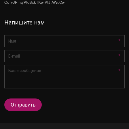
OoTvJPmajPtqSxkTKwfVtJIAWuCw
Напишите нам
*
*
*
Отправить