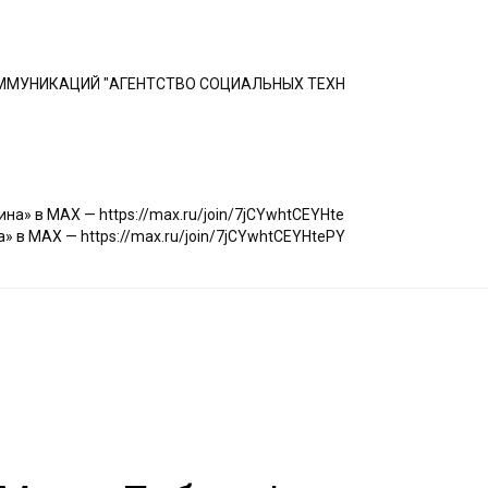
ММУНИКАЦИЙ "АГЕНТСТВО СОЦИАЛЬНЫХ ТЕХН
а» в МАХ — https://max.ru/join/7jCYwhtCEYHte
 в МАХ — https://max.ru/join/7jCYwhtCEYHtePY