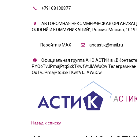
+79168130877
АВТОНОМНАЯ НЕКОММЕРЧЕСКАЯ ОРГАНИЗАЦИ
ОЛОГИЙ И КОММУНИКАЦИЙ"
,
Россия
,
Москва
,
10199
Перейти в MAX
anoastik@mail.ru
Официальная группа АНО АСТИК в «ВКонтакте» 
PYOoTvJPmajPtqSxkTKwfVtJIAWuCw Телеграм-канал «
OoTvJPmajPtqSxkTKwfVtJIAWuCw
А
СТИ
Назад к списку