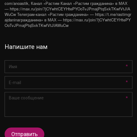
com/anoastik
,
Канал «Растим Канал «Растим гражданина» в МАХ
— https://max.ru/join/7jCYwhtCEYHtePYOoTvJPmajPtqSxkTKwfVtJIA
WuCw Телеграм-канал «Растим гражданина» — https://t.me/rastimgr
ajdaninaгражданина» в МАХ — https://max.ru/join/7jCYwhtCEYHtePY
OoTvJPmajPtqSxkTKwfVtJIAWuCw
Напишите нам
*
*
*
Отправить