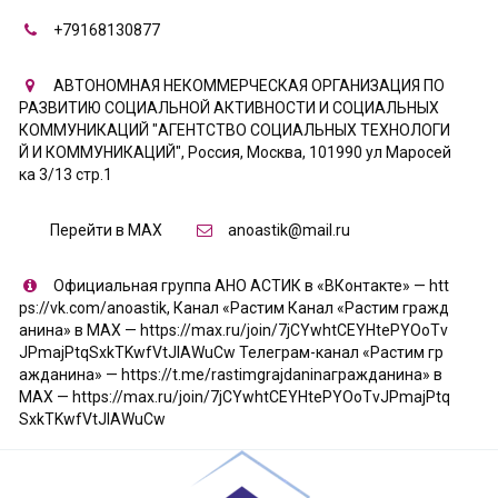
+79168130877
АВТОНОМНАЯ НЕКОММЕРЧЕСКАЯ ОРГАНИЗАЦИЯ ПО
РАЗВИТИЮ СОЦИАЛЬНОЙ АКТИВНОСТИ И СОЦИАЛЬНЫХ
КОММУНИКАЦИЙ "АГЕНТСТВО СОЦИАЛЬНЫХ ТЕХНОЛОГИ
Й И КОММУНИКАЦИЙ"
,
Россия
,
Москва
,
101990 ул Маросей
ка 3/13 стр.1
Перейти в MAX
anoastik@mail.ru
Официальная группа АНО АСТИК в «ВКонтакте» — htt
ps://vk.com/anoastik
,
Канал «Растим Канал «Растим гражд
анина» в МАХ — https://max.ru/join/7jCYwhtCEYHtePYOoTv
JPmajPtqSxkTKwfVtJIAWuCw Телеграм-канал «Растим гр
ажданина» — https://t.me/rastimgrajdaninaгражданина» в
МАХ — https://max.ru/join/7jCYwhtCEYHtePYOoTvJPmajPtq
SxkTKwfVtJIAWuCw