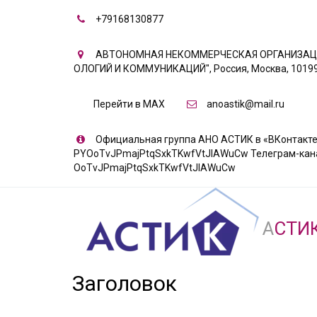
+79168130877
АВТОНОМНАЯ НЕКОММЕРЧЕСКАЯ ОРГАНИЗАЦИ
ОЛОГИЙ И КОММУНИКАЦИЙ"
,
Россия
,
Москва
,
10199
Перейти в MAX
anoastik@mail.ru
Официальная группа АНО АСТИК в «ВКонтакте» 
PYOoTvJPmajPtqSxkTKwfVtJIAWuCw Телеграм-канал «
OoTvJPmajPtqSxkTKwfVtJIAWuCw
А
СТИ
Заголовок