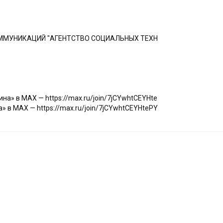
ММУНИКАЦИЙ "АГЕНТСТВО СОЦИАЛЬНЫХ ТЕХН
а» в МАХ — https://max.ru/join/7jCYwhtCEYHte
 в МАХ — https://max.ru/join/7jCYwhtCEYHtePY