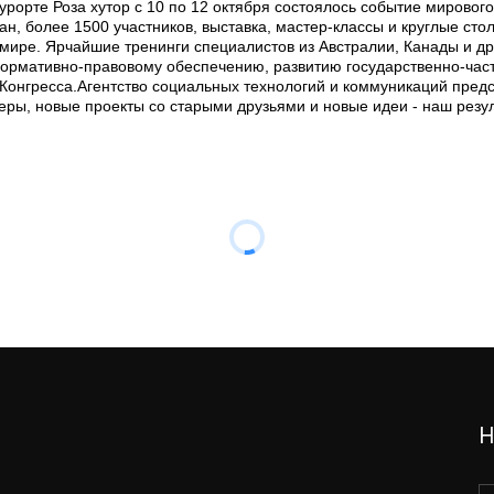
курорте Роза хутор с 10 по 12 октября состоялось событие мирово
ан, более 1500 участников, выставка, мастер-классы и круглые ст
мире. Ярчайшие тренинги специалистов из Австралии, Канады и др
ормативно-правовому обеспечению, развитию государственно-част
в Конгресса.Агентство социальных технологий и коммуникаций пред
еры, новые проекты со старыми друзьями и новые идеи - наш резуль
Н