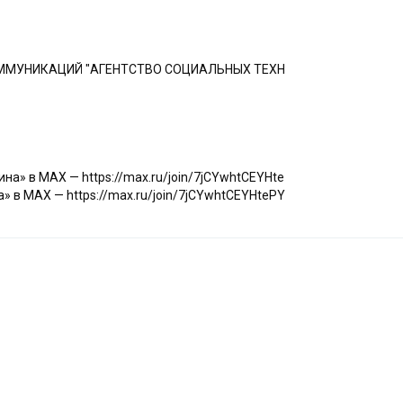
ММУНИКАЦИЙ "АГЕНТСТВО СОЦИАЛЬНЫХ ТЕХН
а» в МАХ — https://max.ru/join/7jCYwhtCEYHte
 в МАХ — https://max.ru/join/7jCYwhtCEYHtePY