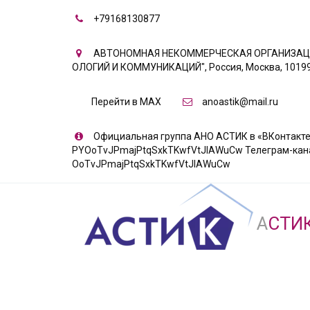
+79168130877
АВТОНОМНАЯ НЕКОММЕРЧЕСКАЯ ОРГАНИЗАЦИ
ОЛОГИЙ И КОММУНИКАЦИЙ"
,
Россия
,
Москва
,
10199
Перейти в MAX
anoastik@mail.ru
Официальная группа АНО АСТИК в «ВКонтакте» 
PYOoTvJPmajPtqSxkTKwfVtJIAWuCw Телеграм-канал «
OoTvJPmajPtqSxkTKwfVtJIAWuCw
А
СТИ