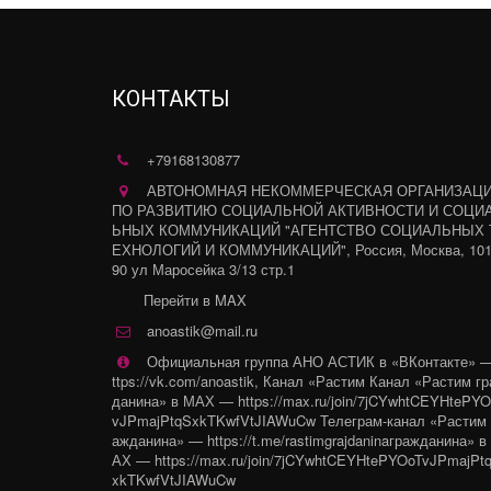
КОНТАКТЫ
+79168130877
АВТОНОМНАЯ НЕКОММЕРЧЕСКАЯ ОРГАНИЗАЦ
ПО РАЗВИТИЮ СОЦИАЛЬНОЙ АКТИВНОСТИ И СОЦИ
ЬНЫХ КОММУНИКАЦИЙ "АГЕНТСТВО СОЦИАЛЬНЫХ 
ЕХНОЛОГИЙ И КОММУНИКАЦИЙ"
,
Россия
,
Москва
,
10
90 ул Маросейка 3/13 стр.1
Перейти в MAX
anoastik@mail.ru
Официальная группа АНО АСТИК в «ВКонтакте» —
ttps://vk.com/anoastik
,
Канал «Растим Канал «Растим г
данина» в МАХ — https://max.ru/join/7jCYwhtCEYHtePY
vJPmajPtqSxkTKwfVtJIAWuCw Телеграм-канал «Растим 
ажданина» — https://t.me/rastimgrajdaninaгражданина» в
АХ — https://max.ru/join/7jCYwhtCEYHtePYOoTvJPmajPt
xkTKwfVtJIAWuCw